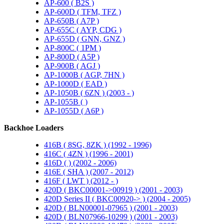
AP-600 ( B2S )
AP-600D ( TFM, TFZ )
AP-650B ( A7P )
AP-655C ( AYP, CDG )
AP-655D ( GNN, GNZ )
AP-800C ( 1PM )
AP-800D ( A5P )
AP-900B ( AGJ )
AP-1000B ( AGP, 7HN )
AP-1000D ( EAD )
AP-1050B ( 6ZN ) (2003 - )
AP-1055B ( )
AP-1055D ( A6P )
Backhoe Loaders
416B ( 8SG, 8ZK ) (1992 - 1996)
416C ( 4ZN ) (1996 - 2001)
416D ( ) (2002 - 2006)
416E ( SHA ) (2007 - 2012)
416F ( LWT ) (2012 - )
420D ( BKC00001->00919 ) (2001 - 2003)
420D Series II ( BKC00920-> ) (2004 - 2005)
420D ( BLN00001-07965 ) (2001 - 2003)
420D ( BLN07966-10299 ) (2001 - 2003)