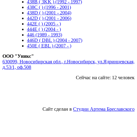
438B ( 3KK ) (1992 - 1997)
438C ( ) (1996 - 2001)
438D ( ) (2001 - 2004)
442D ( ) (2001 - 2006)
442E ( ) (2005 - )
444E ( ) (2004 - )
446 (1989 - 1993)
446D ( DBL ) (2004 - 2007)
450E ( EBL ) (2007 - )
ООО "Уникс"
630099, Новосибирская обл., г.Новосибирск, ул.Ядринцевская,
д.53/1, оф.508
Сейчас на сайте: 12 человек
Сайт сделан в
Студии Артема Бреславского