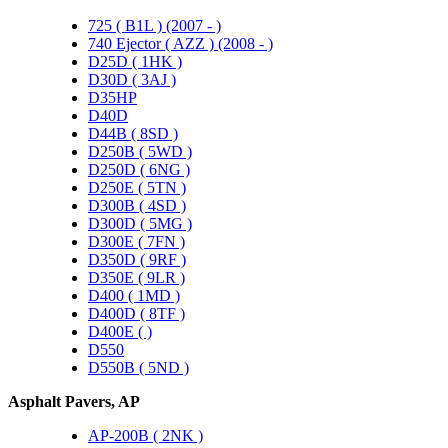
725 ( B1L ) (2007 - )
740 Ejector ( AZZ ) (2008 - )
D25D ( 1HK )
D30D ( 3AJ )
D35HP
D40D
D44B ( 8SD )
D250B ( 5WD )
D250D ( 6NG )
D250E ( 5TN )
D300B ( 4SD )
D300D ( 5MG )
D300E ( 7FN )
D350D ( 9RF )
D350E ( 9LR )
D400 ( 1MD )
D400D ( 8TF )
D400E ( )
D550
D550B ( 5ND )
Asphalt Pavers, AP
AP-200B ( 2NK )