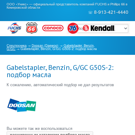
ООО «Уникс» — официальный представитель компаний FUCHS и Phillips 66 в
Кемеровской области
8-913-421-4440
☏
Спецтехника
→
Doosan (Daewoo)
→
Gabelstapler, Benzin,
G/GC
→
Gabelstapler, Benzin, G/GC G50S-2: подбор масла
Gabelstapler, Benzin, G/GC G50S-2:
подбор масла
К сожалению, автоматический подбор не дал результатов
Вы можете так же воспользоваться
расширенным каталогом подбора масла