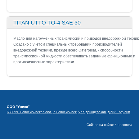
TITAN UTTO TO-4 SAE 30
Масло для нагруженных трансмиссий и приводов внедорожной техник
Создано с учетом специальных требований производителей
внедорожной техники, прежде всего Caterpillar, к способности
трансмиссион­ной жидкости обеспечивать заданные фрикционные и
противоизносные характеристики.
ООО "Уникс"
630099, Новосибирская обл., г.Новосибирск, ул.Ядринцевская, д.53/1, оф.508
Сейчас на сайте: 4 человека