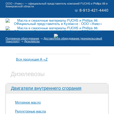
ООО «Уникс» — официальный представитель компаний FUCHS и Phillips 66 в
Кемеровской области
8-913-421-4440
☏
Подземное оборудование
→
Доставочное оборудование (монорельсовый
транспорт)
→
Дизелевозы
Вся продукция A→Z
Дизелевозы
Двигатели внутреннего сгорания
Моторное масло
Редукторные масла