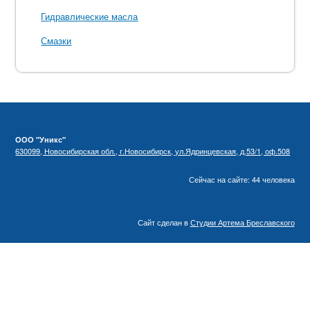
Гидравлические масла
Смазки
ООО "Уникс"
630099, Новосибирская обл., г.Новосибирск, ул.Ядринцевская, д.53/1, оф.508
Сейчас на сайте: 44 человека
Сайт сделан в
Студии Артема Бреславского